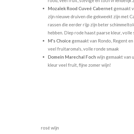
rood, veel fruit, stevige en toch vriendelijk 
Mozaïek Rood Cuveé Cabernet
gemaakt v
zijn nieuwe druiven die gekweekt zijn met C
rassen die eerder rijp zijn beter schimmelt
hebben. Diep rode haast paarse kleur, volle
M's Choice
gemaakt van Rondo, Regent en so
veel fruitaroma's, volle ronde smaak
Domein Marechal Foch
wijn gemaakt van u
kleur veel fruit, fijne zomer wijn!
rosé wijn