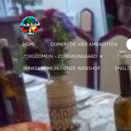
Ga
direct
naar
de
hoofdinhoud
HOME
DOMEIN DE VIER AMBACHTEN
ZORGDOMEIN - ZORGWIJNGAARD
TUIND
WINKELDOMEIN - ONZE WEBSHOP
ENGLIS