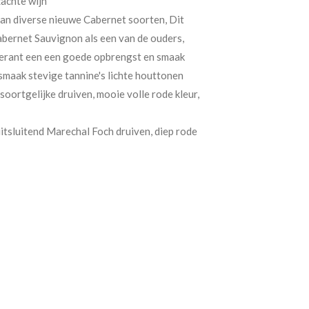
zachte wijn
an diverse nieuwe Cabernet soorten, Dit
abernet Sauvignon als een van de ouders,
olerant een een goede opbrengst en smaak
 smaak stevige tannine's lichte houttonen
ortgelijke druiven, mooie volle rode kleur,
itsluitend Marechal Foch druiven, diep rode