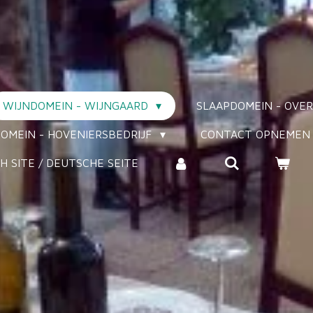
WIJNDOMEIN - WIJNGAARD
SLAAPDOMEIN - OV
OMEIN - HOVENIERSBEDRIJF
CONTACT OPNEMEN
H SITE / DEUTSCHE SEITE