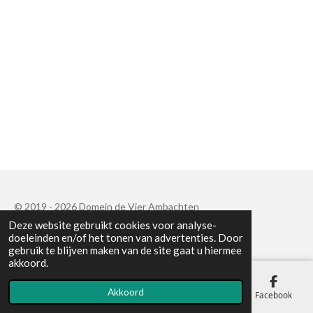
© 2019 - 2026 Domein de Vier Ambachten
Deze website gebruikt cookies voor analyse-
Powered by
JouwWeb
doeleinden en/of het tonen van advertenties. Door
gebruik te blijven maken van de site gaat u hiermee
akkoord.
Akkoord
E-mailadres
Telefoonnummer
Kaart
Facebook