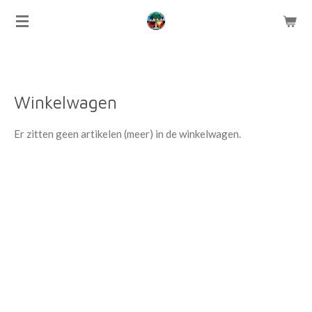
Ga
direct
naar
de
hoofdinhoud
Winkelwagen
Er zitten geen artikelen (meer) in de winkelwagen.