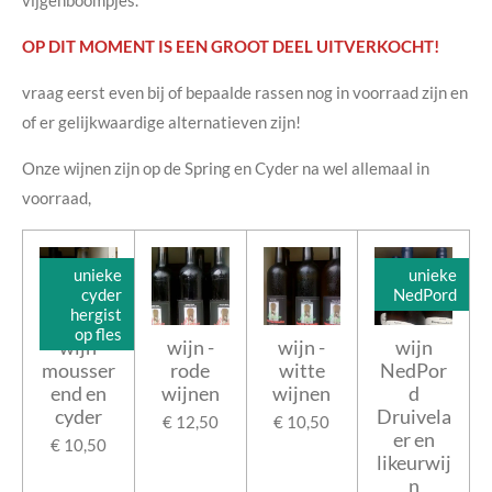
vijgenboompjes.
OP DIT MOMENT IS EEN GROOT DEEL UITVERKOCHT!
vraag eerst even bij of bepaalde rassen nog in voorraad zijn en
of er gelijkwaardige alternatieven zijn!
Onze wijnen zijn op de Spring en Cyder na wel allemaal in
voorraad,
unieke
unieke
cyder
NedPord
hergist
op fles
wijn
wijn -
wijn -
wijn
mousser
rode
witte
NedPor
end en
wijnen
wijnen
d
cyder
Druivela
€ 12,50
€ 10,50
er en
€ 10,50
likeurwij
n