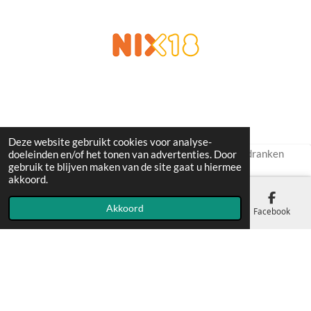
Deze website gebruikt cookies voor analyse-
Wij verkopen geen wijn of andere alcoholhoudende dranken
doeleinden en/of het tonen van advertenties. Door
gebruik te blijven maken van de site gaat u hiermee
aan personen jonger dan 18 jaar.
akkoord.
Akkoord
E-mailadres
Telefoonnummer
Kaart
Facebook
© 2019 - 2026 Domein de Vier Ambachten
Powered by
JouwWeb